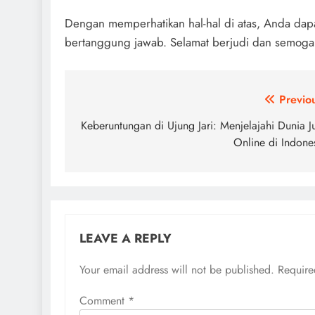
Dengan memperhatikan hal-hal di atas, Anda dap
bertanggung jawab. Selamat berjudi dan semoga
Post
Previo
navigation
Keberuntungan di Ujung Jari: Menjelajahi Dunia J
Online di Indone
LEAVE A REPLY
Your email address will not be published.
Require
Comment
*