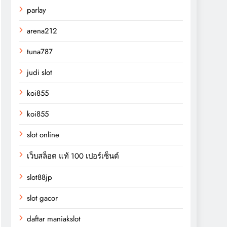
parlay
arena212
tuna787
judi slot
koi855
koi855
slot online
เว็บสล็อต แท้ 100 เปอร์เซ็นต์
slot88jp
slot gacor
daftar maniakslot