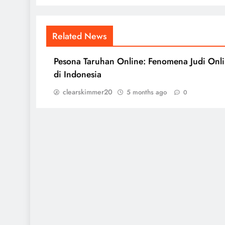
Related News
Pesona Taruhan Online: Fenomena Judi Onl
di Indonesia
clearskimmer20
5 months ago
0