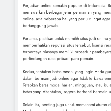
Perjudian online semakin populer di Indonesia. B
menawarkan berbagai jenis permainan yang mena
online, ada beberapa hal yang perlu diingat aga
bertanggung jawab.
Pertama, pastikan untuk memilih situs judi online
memperhatikan reputasi situs tersebut, lisensi r
terpercaya biasanya memiliki prosedur pembayara
perlindungan data pribadi para pemain.
Kedua, tentukan batas modal yang ingin Anda guna
dalam bermain judi online agar tidak terbawa em
Tetapkan batas modal harian, mingguan, atau bul
batas yang ditentukan, segera berhenti bermain 
Selain itu, penting juga untuk memahami aturan 